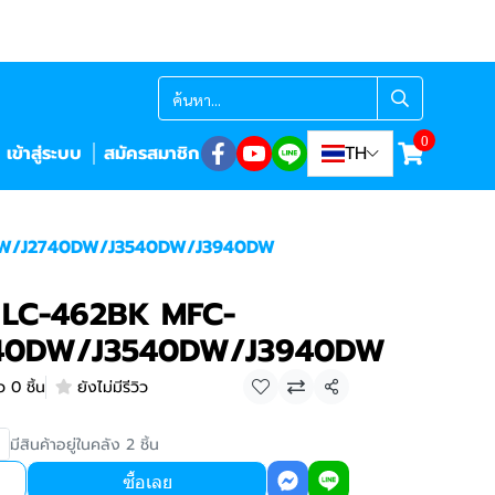
0
เข้าสู่ระบบ
สมัครสมาชิก
TH
DW/J2740DW/J3540DW/J3940DW
 LC-462BK MFC-
40DW/J3540DW/J3940DW
 0 ชิ้น
ยังไม่มีรีวิว
แชร์
มีสินค้าอยู่ในคลัง 2 ชิ้น
ซื้อเลย