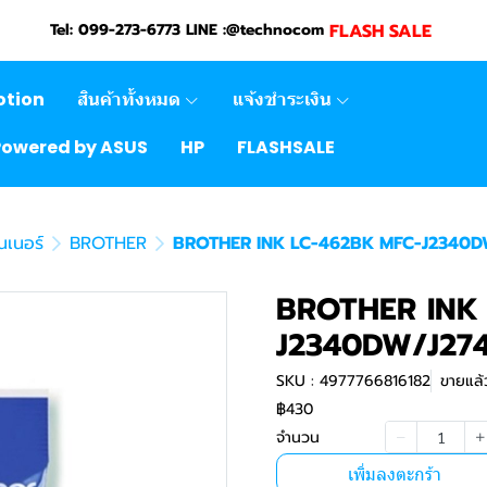
FLASH SALE
Tel: 099-273-6773 LINE :@technocom
otion
สินค้าทั้งหมด
แจ้งชำระเงิน
Powered by ASUS
HP
FLASHSALE
นเนอร์
BROTHER
BROTHER INK LC-462BK MFC-J2340
BROTHER INK
J2340DW/J27
SKU : 4977766816182
ขายแล้ว
฿430
จำนวน
เพิ่มลงตะกร้า