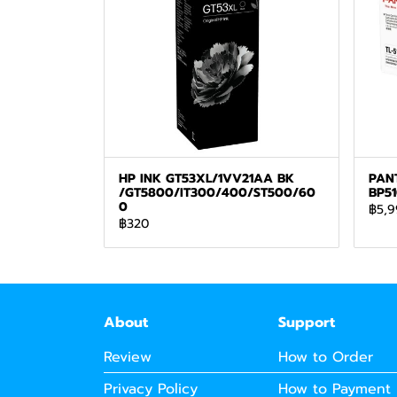
HP INK GT53XL/1VV21AA BK
PAN
/GT5800/IT300/400/ST500/60
BP5
0
฿5,9
฿320
About
Support
Review
How to Order
Privacy Policy
How to Payment