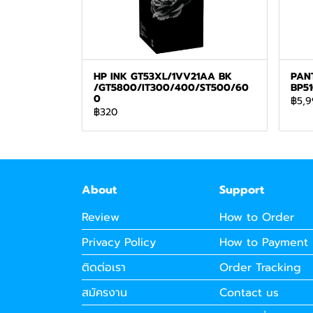
HP INK GT53XL/1VV21AA BK
PAN
/GT5800/IT300/400/ST500/60
BP5
0
฿5,9
฿320
About
Support
Review
How to Order
Privacy Policy
How to Payment
ติดต่อเรา
Order Tracking
สมัครงาน
Contact us