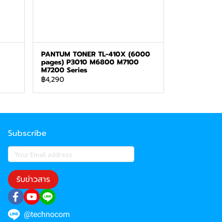
PANTUM TONER TL-410X (6000
pages) P3010 M6800 M7100
M7200 Series
฿4,290
Subscribe
รับข่าวสาร
@technocom