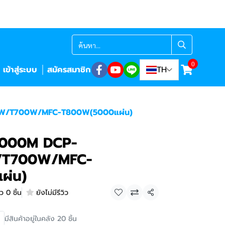
0
เข้าสู่ระบบ
สมัครสมาชิก
TH
W/T700W/MFC-T800W(5000แผ่น)
000M DCP-
/T700W/MFC-
ผ่น)
ว 0 ชิ้น
ยังไม่มีรีวิว
แชร์
มีสินค้าอยู่ในคลัง 20 ชิ้น