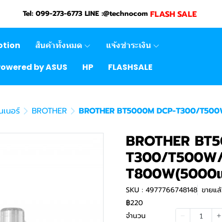
FLASH SALE
Tel: 099-273-6773 LINE :@technocom
otion
สินค้าทั้งหมด
แจ้งชำระเงิน
Powered by ASUS
HP
FLASHSALE
นเนอร์
BROTHER
BROTHER BT5000M DCP-T300/T500
BROTHER BT5
T300/T500W
T800W(5000แ
SKU : 4977766748148
ขายแล้
฿220
จำนวน