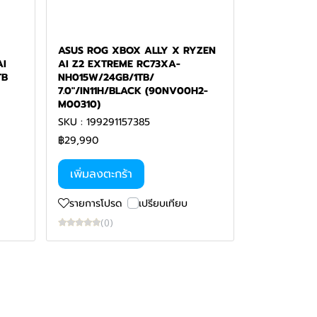
ASUS ROG XBOX ALLY X RYZEN
AI
AI Z2 EXTREME RC73XA-
TB
NH015W/24GB/1TB/
7.0"/IN11H/BLACK (90NV00H2-
M00310)
SKU : 199291157385
฿29,990
เพิ่มลงตะกร้า
รายการโปรด
เปรียบเทียบ
(0)