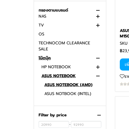
TECHNOCOM COMPUTER
โปรโมชั่น แรม
ROG
EXPO
กรองตามแบรนด์
โปรโมชั่น เครื่องพิมพ์
GELID SOLUTIONS
NAS
COMPUTER / ALL IN ONE PC
โปรโมชั่น หน้าจอคอมพิวเตอร์
ARCTIC
TV
COOLING
SYNOLOGY
โปรโมชั่น โน๊ตบุ๊ค
ASU
OS
CASE
LG
M15
โปรโมชั่น เครื่องออลอินวัน
TECHNOCOM CLEARANCE
SSD
SKU 
โปรโมชั่น การ์ดจอ
SALE
฿23,
MAINBOARD
โน๊ตบุ๊ค
CPU
เพ
HP NOTEBOOK
NOTEBOOK
ASUS NOTEBOOK
HP NOTEBOOK (AMD)
รา
HP NOTEBOOK (INTEL)
ASUS NOTEBOOK (AMD)
ASUS NOTBOOK (INTEL)
MSI NOTEBOOK
DELL NOTEBOOK
MSI NOTEBOOK (AMD)
Filter by price
LENOVO NOTEBOOK
MSI NOTEBOOK (INTEL)
DELL NOTEBOOK (AMD)
-