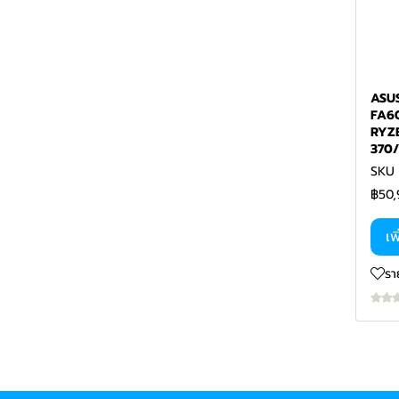
ASU
FA6
RYZ
370/
SKU 
฿50,
เพ
รา