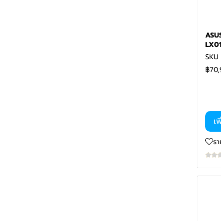
RAM
LOGITECH
D-LINK
VIPER
COOLER MASTER
MSI
RAZER
GARMIN
CYBERPOWER
PRE ORDER
OKER
CISCO
SYNOLOGY
XIGMATEK
ฺBIOSTAR
EPOS
EATON
HIKSEMI แรม
ASUS
TP-LINK
SEAGATE
ASUS
HYPER X
SYNDOME
transcend
ASU
LX0
SWITCHES
ASUS
ANTEC
ASUS
APC
ADATA แรม
SKU 
Engenius
CORSAIR
ALIENWARE
HYPERX แรม
ARUBA
฿70,
ASUS
KLEVV
MOUSE
CORSAIR แรม
SAMSUNG
Keyboard
THERMALTAKE แรม
RAPOO
HIKSEMI
KLEVV แรม
ACER
ACER
เพ
WD
ASUS แรม
DELL
MSI
KINGSTON
ASUS
ASUS
รา