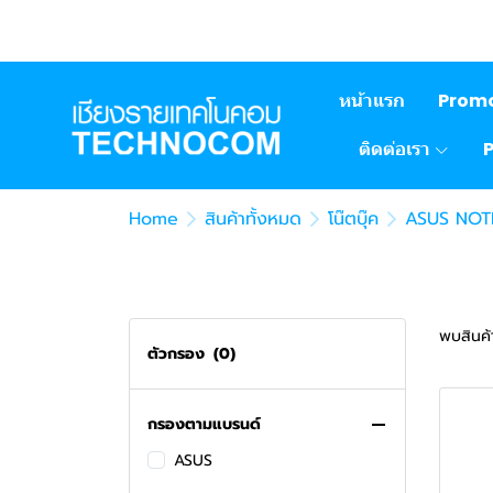
สินค้าทั้งหมด
เครื่องทำลายเอกสาร
MICROSOFT
Deli
หน้าแรก
Prom
เครื่องใช้ไฟฟ้า
MICROSOFT OFFICE
ติดต่อเรา
CARD READER/HUB USB
ACER
เครื่องดูดฝุ่น
CUDY
Home
สินค้าทั้งหมด
โน๊ตบุ๊ค
ASUS NO
อุปกรณ์ไฟฟ้า
XIAOMI
กล้อง
ปลั๊กไฟ
คอมประกอบ
TAPO
DAHUA
PROMOTION
HIKVISION
พบสินค้า
ตัวกรอง
(0)
เครื่องจักรเย็บผ้า
TENDA
โปรโมชั่น พาวเวอร์ซัพพลาย
อแดปเตอร์
ASUS
โปรโมชั่น ซีพียู
BROTHER
กรองตามแบรนด์
ไมโครโฟน / ลำโพง
TAPO
โปรโมชั่น เมนบอร์ด
INNERGIE
ASUS
ซิลิโคน
โปรโมชั่น เกมมิ่งเกียร์
EZDIY - FAB
BMB