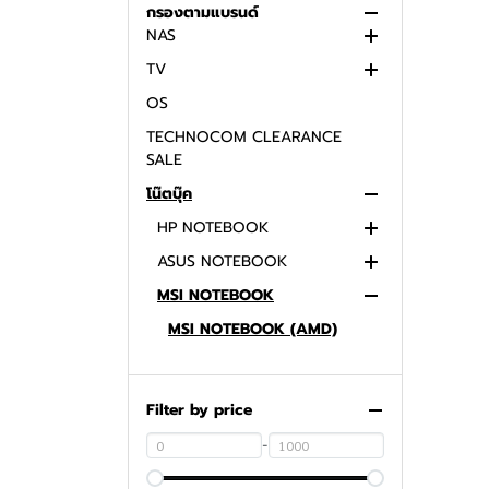
EXPO
กรองตามแบรนด์
โปรโมชั่น เครื่องพิมพ์
GELID SOLUTIONS
NAS
COMPUTER / ALL IN ONE PC
โปรโมชั่น หน้าจอคอมพิวเตอร์
ARCTIC
TV
COOLING
SYNOLOGY
โปรโมชั่น โน๊ตบุ๊ค
OS
CASE
LG
โปรโมชั่น เครื่องออลอินวัน
TECHNOCOM CLEARANCE
SSD
โปรโมชั่น การ์ดจอ
SALE
MAINBOARD
โน๊ตบุ๊ค
CPU
HP NOTEBOOK
NOTEBOOK
ASUS NOTEBOOK
HP NOTEBOOK (AMD)
MSI NOTEBOOK
HP NOTEBOOK (INTEL)
ASUS NOTEBOOK (AMD)
ASUS NOTBOOK (INTEL)
MSI NOTEBOOK (AMD)
MSI NOTEBOOK (INTEL)
DELL NOTEBOOK
Filter by price
LENOVO NOTEBOOK
DELL NOTEBOOK (AMD)
-
ACER NOTEBOOK
DELL NOTEBOOK (INTEL)
LENOVO NOTEBOOK (AMD)