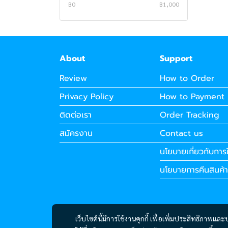
APPLE MACBOOK
LENOVO NOTEBOOK
ACER NOTEBOOK (INTEL)
฿0
฿1,000
(INTEL)
หน้าจอคอมพิวเตอร์
ACER NOTEBOOK (AMD)
คอมพิวเตอร์/PC
DAHUA
คอมพิวเตอร์ออลอินวัน
ACER
MSI
About
Support
เครื่องพิมพ์
ViewSonic
NVIDIA
ACER
Review
How to Order
การ์ดจอ
HIKVISION
ACER
LENOVO
PANTUM
ACER (INTEL)
Privacy Policy
How to Payment
CPU
LG
INTEL NUC
HP
EPSON
SPARKLE
ACER (INTEL)
ACER (AMD)
LENOVO (AMD)
ติดต่อเรา
Order Tracking
SERVER
DELL
LEMEL PC
ASUS
HP
ASROCK
AMD
ACER (AMD)
LENOVO (INTEL)
HP (AMD)
เคส
ASUS
LENOVO PC
DELL
BROTHER
POWER COLOR
INTEL
LENOVO
LEMEL PC (AMD)
HP (INTEL)
ASUS (AMD)
สมัครงาน
Contact us
โปรเจ็คเตอร์
HP
DELL PC
CANON
XFX
DELL
ZOTAC
LEMEL PC (INTEL)
LENOVO PC (AMD)
ASUS (INTEL)
DELL (AMD)
นโยบายเกี่ยวกับการใ
PORT HUB
LENOVO
ASUS PC
FUJIFILM
COLORFUL
DEEPCOOL
VIEWSONIC
LENOVO PC (INTEL)
DELL PC (AMD)
DELL (INTEL)
นโยบายการคืนสินค้า
ชุดระบายความร้อน
MSI
APPLE
SAPPHIRE
Jonsbo
EPSON
ASUS
DELL PC (INTEL)
NVIDIA
หมึกปริ้นเตอร์และโทนเนอร์
COOLER MASTER
HP PC
PALIT
DARKFLASH
พัดลมเคส
ASUS PC (AMD)
MINI PC
ASROCK
ASUS
HYTE
ระบบระบายความร้อนด้วยน้ำ
PANTUM
ASUS PC (INTEL)
HP PC (AMD)
เว็บไซต์นี้มีการใช้งานคุกกี้ เพื่อเพิ่มประสิทธิภาพ
SOFTWARE
ZOTAC
GALAX
FUJIFILM
MSI
HP PC (INTEL)