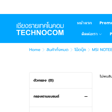
เครื่องทำลายเอกสาร
MICROSOFT
Deli
เครื่องใช้ไฟฟ้า
MICROSOFT OFFICE
หน้าแรก
Prom
CARD READER/HUB USB
ACER
ติดต่อเรา
เครื่องดูดฝุ่น
CUDY
อุปกรณ์ไฟฟ้า
XIAOMI
Home
สินค้าทั้งหมด
โน๊ตบุ๊ค
MSI NOTE
กล้อง
ปลั๊กไฟ
คอมประกอบ
TAPO
DAHUA
PROMOTION
HIKVISION
เครื่องจักรเย็บผ้า
TENDA
โปรโมชั่น พาวเวอร์ซัพพลาย
ไม่พบสิน
ตัวกรอง
(0)
อแดปเตอร์
ASUS
โปรโมชั่น ซีพียู
BROTHER
ไมโครโฟน / ลำโพง
TAPO
โปรโมชั่น เมนบอร์ด
INNERGIE
กรองตามแบรนด์
ซิลิโคน
โปรโมชั่น เกมมิ่งเกียร์
EZDIY - FAB
BMB
TECHNOCOM COMPUTER
โปรโมชั่น แรม
ROG