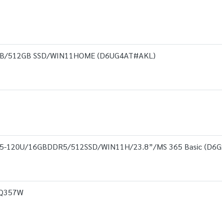
GB/512GB SSD/WIN11HOME (D6UG4AT#AKL)
U5-120U/16GBDDR5/512SSD/WIN11H/23.8”/MS 365 Basic (D6
TQ357W