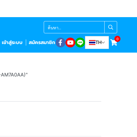
0
เข้าสู่ระบบ
สมัครสมาชิก
TH
X-AM7A0AA)"