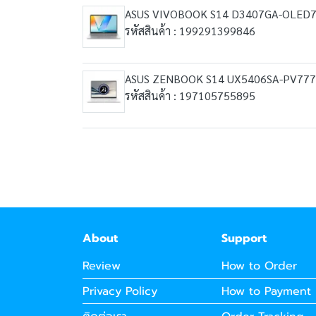
ASUS VIVOBOOK S14 D3407GA-OLED
รหัสสินค้า : 199291399846
ASUS ZENBOOK S14 UX5406SA-PV777
รหัสสินค้า : 197105755895
About
Support
Review
How to Order
Privacy Policy
How to Payment