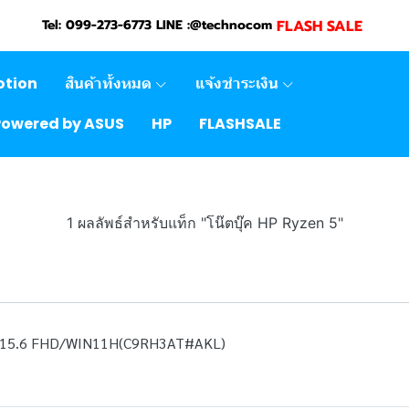
FLASH SALE
Tel: 099-273-6773 LINE :@technocom
otion
สินค้าทั้งหมด
แจ้งชำระเงิน
Powered by ASUS
HP
FLASHSALE
1 ผลลัพธ์สำหรับแท็ก "โน๊ตบุ๊ค HP Ryzen 5"
/15.6 FHD/WIN11H(C9RH3AT#AKL)