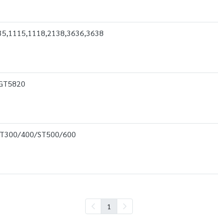
5,1115,1118,2138,3636,3638
GT5820
IT300/400/ST500/600
1