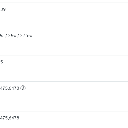
139
5a,135w,137fnw
15
75,6478 (สี)
6475,6478