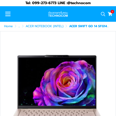
Tel: 099-273-6773 LINE :@technocom
0
Home
...
ACER NOTEBOOK (INTEL)
ACER SWIFT GO 14 SFG14-73-51C7 CU5-225H/16GB LPDDR5X/SSD512GB/14"/ W11H+OFFICE H2024 MS365