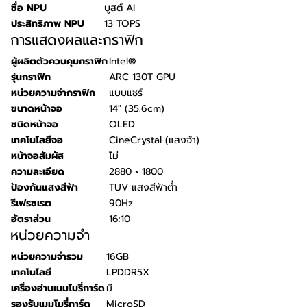
ชื่อ NPU
บูสต์ AI
ประสิทธิภาพ NPU
13 TOPS
การแสดงผลและกราฟิก
ผู้ผลิตตัวควบคุมกราฟิก
Intel®
รุ่นกราฟิก
ARC 130T GPU
หน่วยความจำกราฟิก
แบบแชร์
ขนาดหน้าจอ
14" (35.6cm)
ชนิดหน้าจอ
OLED
เทคโนโลยีจอ
CineCrystal (แสงจ้า)
หน้าจอสัมผัส
ไม่
ความละเอียด
2880 × 1800
ป้องกันแสงสีฟ้า
TUV แสงสีฟ้าต่ำ
รีเฟรชเรต
90Hz
อัตราส่วน
16:10
หน่วยความจำ
หน่วยความจำรวม
16GB
เทคโนโลยี
LPDDR5X
เครื่องอ่านเมมโมรี่การ์ด
มี
รองรับเมมโมรี่การ์ด
MicroSD