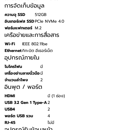
การจัดเก็บข้อมูล
ความจุ SSD
512GB
อินเทอร์เฟส SSD
PCIe NVMe 4.0
ฟอร์มแฟกเตอร์
M.2
เครือข่ายและการสื่อสาร
Wi-Fi
IEEE 802.11be
Ethernet
กิกะบิต อีเธอร์เน็ต
อุปกรณ์ภายใน
ไมโครโฟน
มี
เครื่องอ่านลายนิ้วมือ
มี
จำนวนลำโพง
2
อินพุต / พอร์ต
HDMI
มี (1 ช่อง)
USB 3.2 Gen 1 Type-A
2
USB4
2
พอร์ต USB รวม
4
RJ-45
ไม่มี
อุปกรณ์รับข้อมูลเข้า