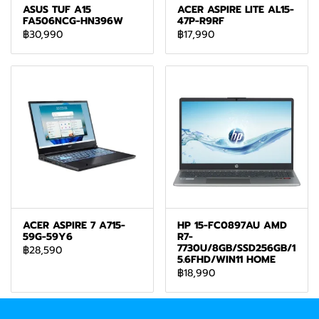
ASUS TUF A15
ACER ASPIRE LITE AL15-
FA506NCG-HN396W
47P-R9RF
฿30,990
฿17,990
ACER ASPIRE 7 A715-
HP 15-FC0897AU AMD
59G-59Y6
R7-
7730U/8GB/SSD256GB/1
฿28,590
5.6FHD/WIN11 HOME
฿18,990