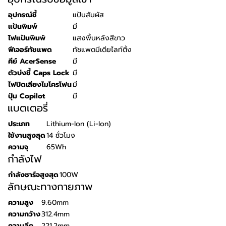
อุปกรณ์ชี้
แป้นสัมผัส
แป้นพิมพ์
มี
ไฟแป้นพิมพ์
แสงพื้นหลังสีขาว
ฟีเจอร์ทัชแพด
ทัชแพดมีเดียไลท์ติ้ง
คีย์ AcerSense
มี
ตัวบ่งชี้ Caps Lock
มี
ไฟปิดเสียงไมโครโฟน
มี
ปุ่ม Copilot
มี
แบตเตอรี่
ประเภท
Lithium-Ion (Li-Ion)
ใช้งานสูงสุด
14 ชั่วโมง
ความจุ
65Wh
กำลังไฟ
กำลังชาร์จสูงสุด
100W
ลักษณะทางกายภาพ
ความสูง
9.60mm
ความกว้าง
312.4mm
ความลึก
221.2mm