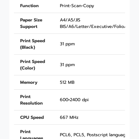
Function
Print-Scan-Copy
Paper Size
A4/A5/JIS
Support
BIS/A6/Letter/Executive/Folio/Lega
Print Speed
31 ppm
(Black)
Print Speed
31 ppm
(Color)
Memory
512 MB
Print
600×2400 dpi
Resolution
CPU Speed
667 MHz
Print
PCL6, PCL5, Postscript language comp
Languages