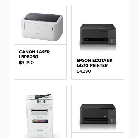
CANON LASER
LBP6030
EPSON ECOTANK
฿3,290
L3310 PRINTER
฿4,390