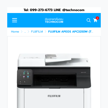
Tel: 099-273-6773 LINE :@technocom
0
Home
...
FUJIFILM
FUJIFILM APEOS APC325DW (TL301134)