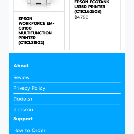
EPSON ECOTANK
L3350 PRINTER
(C11CL62503)
฿4,790
EPSON
WORKFORCE EM-
C8100
MULTIFUNCTION
PRINTER
(C11CL31502)
About
Review
Privacy Policy
ติดต่อเรา
สมัครงาน
Support
How to Order