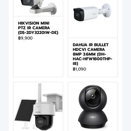
HIKVISION MINI
PTZ IR CAMERA
(DS-2DY3220IW-DE)
฿9,900
DAHUA IR BULLET
HDCVI CAMERA
8MP 3.6MM (DH-
HAC-HFW1800THP-
I8)
฿1,090