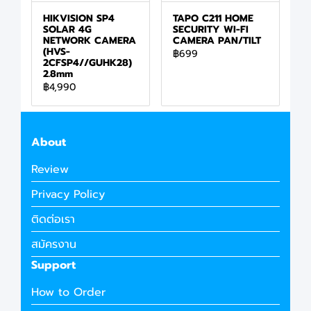
HIKVISION SP4
TAPO C211 HOME
SOLAR 4G
SECURITY WI-FI
NETWORK CAMERA
CAMERA PAN/TILT
(HVS-
฿699
2CFSP4//GUHK28)
2.8mm
฿4,990
About
Review
Privacy Policy
ติดต่อเรา
สมัครงาน
Support
How to Order