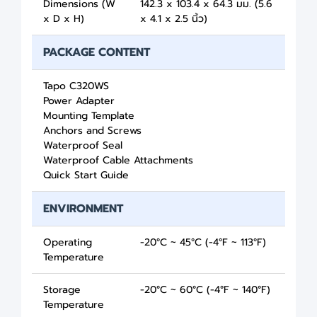
Dimensions (W
142.3 x 103.4 x 64.3 มม. (5.6
x D x H)
x 4.1 x 2.5 นิ้ว)
PACKAGE CONTENT
Tapo C320WS
Power Adapter
Mounting Template
Anchors and Screws
Waterproof Seal
Waterproof Cable Attachments
Quick Start Guide
ENVIRONMENT
Operating
-20°C ~ 45°C (-4°F ~ 113°F)
Temperature
Storage
-20°C ~ 60°C (-4°F ~ 140°F)
Temperature