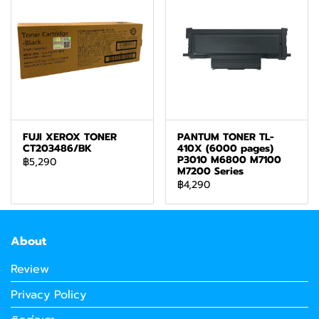
FUJI XEROX TONER
PANTUM TONER TL-
CT203486/BK
410X (6000 pages)
P3010 M6800 M7100
฿5,290
M7200 Series
฿4,290
About
Review
Privacy Policy