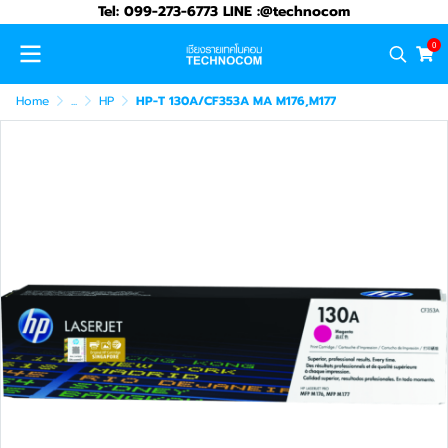
Tel: 099-273-6773 LINE :@technocom
0
Home
...
HP
HP-T 130A/CF353A MA M176,M177