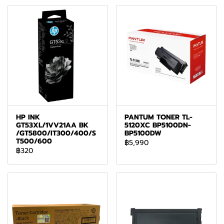
HP INK
PANTUM TONER TL-
GT53XL/1VV21AA BK
5120XC BP5100DN-
/GT5800/IT300/400/S
BP5100DW
T500/600
฿5,990
฿320