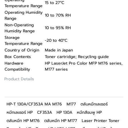
15 to 27°C
Temperature Range
Operating Humidity
10 to 70% RH
Range
Non-Operating
10 to 95% RH
Humidity Range
Storage
-20 to 40°C
Temperature Range
Country of Origin
Made in Japan
Box Contents
Toner cartridge; Recycling guide
Hardware
HP LaserJet Pro Color MFP M176 series,
Compatibility
M177 series
Product Details
HP-T 130A/CF353A MA M176
M177
ตลับหมึกเลเซอร์
หมึกเลเซอร์ HP
CF353A
HP 130A
หมึกสีชมพู HP
ตลับหมึก HP M176
ตลับหมึก HP M177
Laser Printer Toner