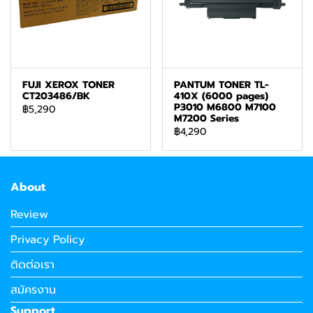
FUJI XEROX TONER
PANTUM TONER TL-
CT203486/BK
410X (6000 pages)
P3010 M6800 M7100
฿5,290
M7200 Series
฿4,290
About
Review
Privacy Policy
ติดต่อเรา
สมัครงาน
Support