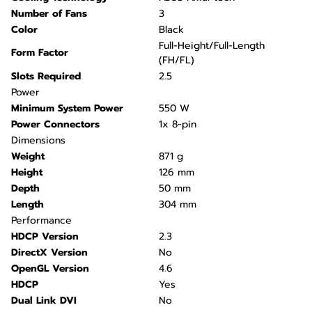
Number of Fans
3
Color
Black
Full-Height/Full-Length
Form Factor
(FH/FL)
Slots Required
2.5
Power
Minimum System Power
550 W
Power Connectors
1x 8-pin
Dimensions
Weight
871 g
Height
126 mm
Depth
50 mm
Length
304 mm
Performance
HDCP Version
2.3
DirectX Version
No
OpenGL Version
4.6
HDCP
Yes
Dual Link DVI
No