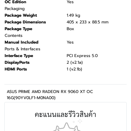
OC Edition
Yes
Packaging
Package Weight
1.49 kg
Package Dimensions
405 x 233 x 88.5 mm
Package Type
Box
Contents
Manual Included
Yes
Ports & Interfaces
Interface Type
PCI Express 5.0
DisplayPorts
2 (v2.1a)
HDMI Ports
1 (v2.1b)
ASUS PRIME AMD RADEON RX 9060 XT OC
16G(90YV0LF1-M0NA00)
คะแนนและรีวิวสินค้า