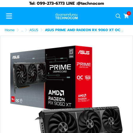
Tel: 099-273-6773 LINE :@technocom
0
Home
...
ASUS
ASUS PRIME AMD RADEON RX 9060 XT OC 16G(90YV0LF1-M0NA00)