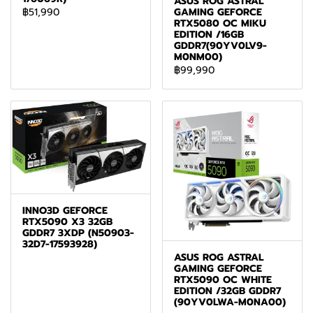
ASUS ROG ASTRAL
GAMING GEFORCE
฿51,990
RTX5080 OC MIKU
EDITION /16GB
GDDR7(90YV0LV9-
M0NM00)
฿99,990
INNO3D GEFORCE
RTX5090 X3 32GB
GDDR7 3XDP (N50903-
32D7-17593928)
ASUS ROG ASTRAL
GAMING GEFORCE
RTX5090 OC WHITE
EDITION /32GB GDDR7
(90YV0LWA-M0NA00)