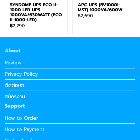
SYNDOME UPS ECO II-
APC UPS (BV1000I-
1000 LED UPS
MST) 1000VA/600W
1000VA/630WATT (ECO
฿2,690
II-1000-LED)
฿2,290
About
Review
Privacy Policy
ติดต่อเรา
สมัครงาน
Support
How to Order
How to Payment