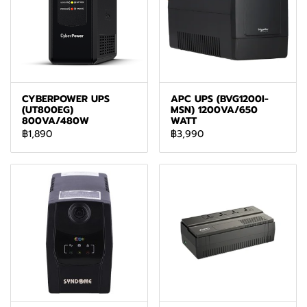
CYBERPOWER UPS
APC UPS (BVG1200I-
(UT800EG)
MSN) 1200VA/650
800VA/480W
WATT
฿1,890
฿3,990