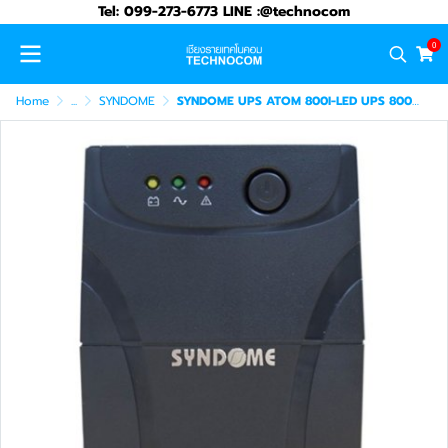
Tel: 099-273-6773 LINE :@technocom
0
Home
...
SYNDOME
SYNDOME UPS ATOM 800I-LED UPS 800VA/480WATT (ATOM-800I-LED)