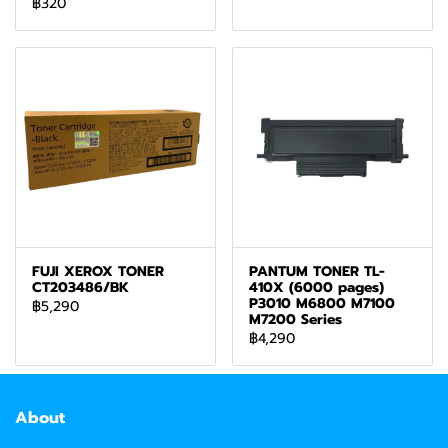
฿320
FUJI XEROX TONER
PANTUM TONER TL-
CT203486/BK
410X (6000 pages)
P3010 M6800 M7100
฿5,290
M7200 Series
฿4,290
About