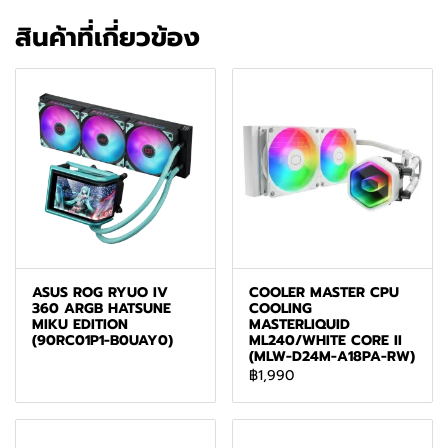
สินค้าที่เกี่ยวข้อง
ASUS ROG RYUO IV
COOLER MASTER CPU
360 ARGB HATSUNE
COOLING
MIKU EDITION
MASTERLIQUID
(90RC01P1-B0UAY0)
ML240/WHITE CORE II
(MLW-D24M-A18PA-RW)
฿1,990