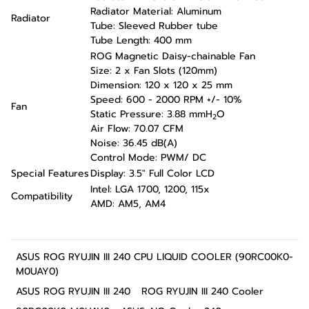
Radiator Material: Aluminum
Radiator
Tube: Sleeved Rubber tube
Tube Length: 400 mm
ROG Magnetic Daisy-chainable Fan
Size: 2 x Fan Slots (120mm)
Dimension: 120 x 120 x 25 mm
Speed: 600 - 2000 RPM +/- 10%
Fan
Static Pressure: 3.88 mmH
O
2
Air Flow: 70.07 CFM
Noise: 36.45 dB(A)
Control Mode: PWM/ DC
Special Features
Display: 3.5" Full Color LCD
Intel: LGA 1700, 1200, 115x
Compatibility
AMD: AM5, AM4
ASUS ROG RYUJIN III 240 CPU LIQUID COOLER (90RC00K0-
M0UAY0)
ASUS ROG RYUJIN III 240
ROG RYUJIN III 240 Cooler