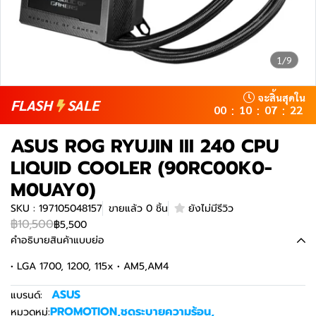
1/9
จะสิ้นสุดใน
FLASH
SALE
00
10
07
21
:
:
:
ASUS ROG RYUJIN III 240 CPU
LIQUID COOLER (90RC00K0-
M0UAY0)
SKU : 197105048157
ขายแล้ว 0 ชิ้น
ยังไม่มีรีวิว
฿10,500
฿5,500
คำอธิบายสินค้าแบบย่อ
• LGA 1700, 1200, 115x • AM5,AM4
ASUS
แบรนด์:
PROMOTION
,
ชุดระบายความร้อน
,
หมวดหมู่: