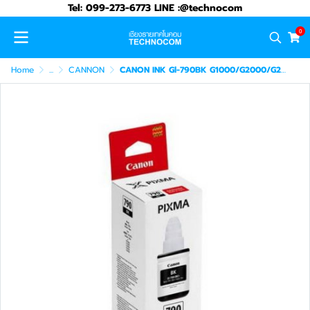
Tel: 099-273-6773 LINE :@technocom
0
Home
...
CANNON
CANON INK Gl-790BK G1000/G2000/G2002/G3000