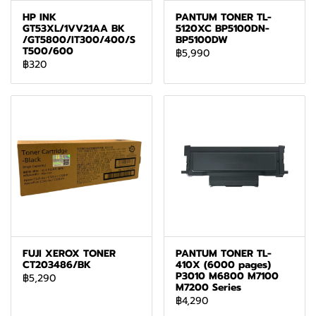
HP INK
PANTUM TONER TL-
GT53XL/1VV21AA BK
5120XC BP5100DN-
/GT5800/IT300/400/S
BP5100DW
T500/600
฿5,990
฿320
FUJI XEROX TONER
PANTUM TONER TL-
CT203486/BK
410X (6000 pages)
P3010 M6800 M7100
฿5,290
M7200 Series
฿4,290