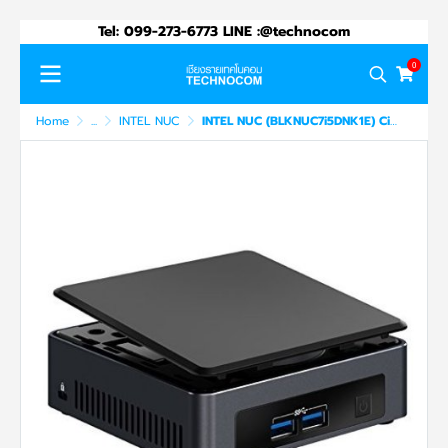
Tel: 099-273-6773 LINE :@technocom
0
Home
...
INTEL NUC
INTEL NUC (BLKNUC7i5DNK1E) Ci5-7300U/VPRO 4GB SSD120GB/WIN10PRO