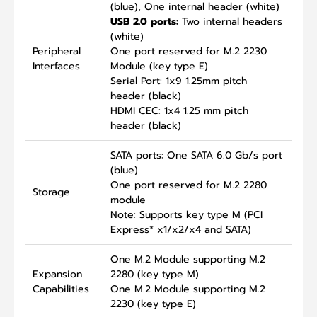
(blue), One internal header (white)
USB 2.0 ports:
Two internal headers
(white)
Peripheral
One port reserved for M.2 2230
Interfaces
Module (key type E)
Serial Port: 1x9 1.25mm pitch
header (black)
HDMI CEC: 1x4 1.25 mm pitch
header (black)
SATA ports: One SATA 6.0 Gb/s port
(blue)
One port reserved for M.2 2280
Storage
module
Note: Supports key type M (PCI
Express* x1/x2/x4 and SATA)
One M.2 Module supporting M.2
Expansion
2280 (key type M)
Capabilities
One M.2 Module supporting M.2
2230 (key type E)