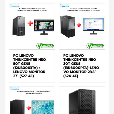
PC LENOVO
PC LENOVO
THINKCENTRE NEO
THINKCENTRE NEO
50T GEN5
30T GEN5
(12UB0063TA) +
(13K6000PTA)+LENO
LENOVO MONITOR
VO MONITOR 23.8"
27" (S27-4E)
(S24-4E)