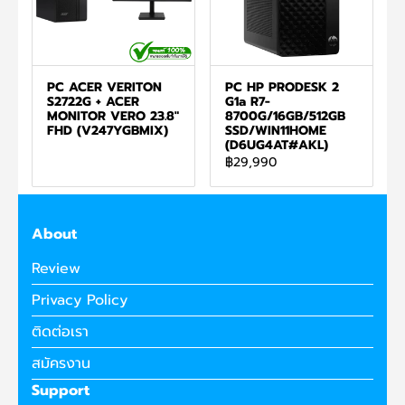
PC ACER VERITON
PC HP PRODESK 2
S2722G + ACER
G1a R7-
MONITOR VERO 23.8"
8700G/16GB/512GB
FHD (V247YGBMIX)
SSD/WIN11HOME
(D6UG4AT#AKL)
฿29,990
About
Review
Privacy Policy
ติดต่อเรา
สมัครงาน
Support