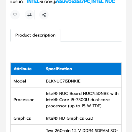
INTEL
คอมพิวเตอร์/PC
,
INTEL NUC
แบรนด์:
หมวดหมู่:
แชร์
Product description
Attribute
Specification
Model
BLKNUC7I5DNK1E
Intel® NUC Board NUC7i5DNBE with
Processor
Intel® Core i5-7300U dual-core
processor (up to 15 W TDP)
Graphics
Intel® HD Graphics 620
Two 260-pin 1.2 V DDR4 SDRAM SO-