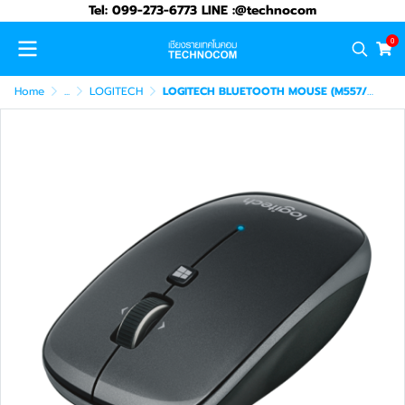
Tel: 099-273-6773 LINE :@technocom
0
Home
...
LOGITECH
LOGITECH BLUETOOTH MOUSE (M557/BK)