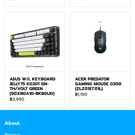
ASUS W/L KEYBOARD
ACER PREDATOR
JELLY75 KD201 GN-
GAMING MOUSE G300
TH/VOLT GREEN
(ZL.Z01ST.01L)
(90XB0A10-BKB0U0)
฿1,190
฿3,990
About