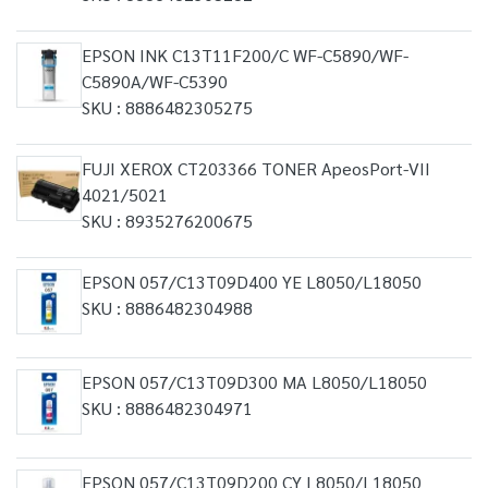
EPSON INK C13T11F200/C WF-C5890/WF-
C5890A/WF-C5390
SKU : 8886482305275
FUJI XEROX CT203366 TONER ApeosPort-VII
4021/5021
SKU : 8935276200675
EPSON 057/C13T09D400 YE L8050/L18050
SKU : 8886482304988
EPSON 057/C13T09D300 MA L8050/L18050
SKU : 8886482304971
EPSON 057/C13T09D200 CY L8050/L18050