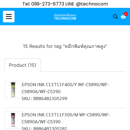
Tel: 099-273-6773 LINE :@technocom
0
15 Results for tag "หมึกพิมพ์คุณภาพสูง"
Product (15)
EPSON INK C13T11F400/Y WF-C5890/WF-
C5890A/WF-C5390
SKU : 8886482305299
EPSON INK C13T11F300/M WF-C5890/WF-
C5890A/WF-C5390
SKU : 8886482305282