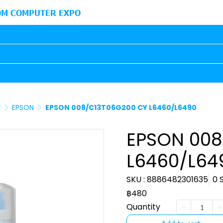
M COMPUTER EXPO
์
EPSON
EPSON 008/C13T06G200 CY L6460/L6490
EPSON 008
L6460/L64
SKU : 8886482301635
0 
฿480
Quantity