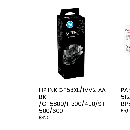
HP INK GT53XL/1VV21AA
PA
BK
51
/GT5800/IT300/400/ST
BP
500/600
฿5,
฿320