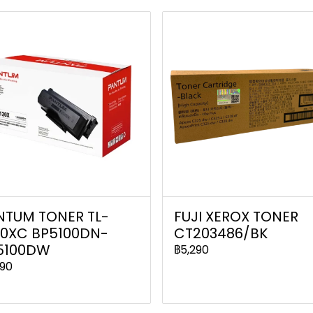
NTUM TONER TL-
FUJI XEROX TONER
20XC BP5100DN-
CT203486/BK
5100DW
฿5,290
990