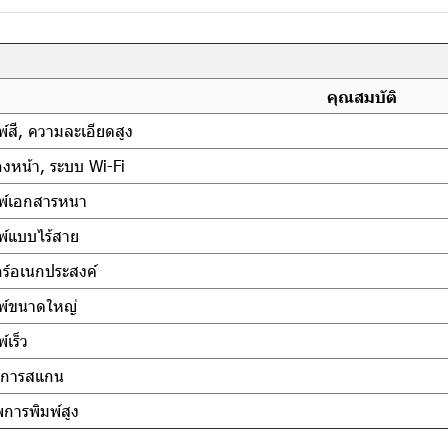
คุณสมบัติ
์สี, ความละเอียดสูง
องหน้า, ระบบ Wi-Fi
พ์เอกสารหนา
พ์แบบไร้สาย
อร์อเนกประสงค์
พ์ขนาดใหญ่
์เร็ว
ันการสแกน
การพิมพ์สูง