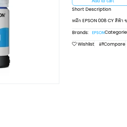
Add to cart
Short Description
หมึก EPSON 008 CY สีฟ้า ข
Categorie
Brands:
EPSON
Wishlist
Compare