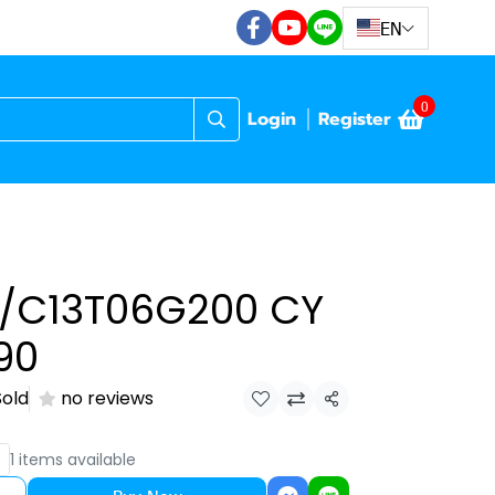
EN
0
Login
Register
/C13T06G200 CY
90
Sold
no reviews
Share
1 items available