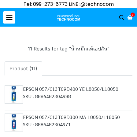
Tel: 099-273-6773 LINE :@technocom
0
11 Results for tag "น้ำหมึกแท้เอปสัน"
Product (11)
EPSON 057/C13T09D400 YE L8050/L18050
SKU : 8886482304988
EPSON 057/C13T09D300 MA L8050/L18050
SKU : 8886482304971