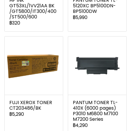
HP INK
PANTUM TONER TL-
GT53XL/1VV21AA BK
5120XC BP5100DN-
/GT5800/IT300/400
BP5100DW
/ST500/600
฿5,990
฿320
FUJI XEROX TONER
PANTUM TONER TL-
CT203486/BK
410X (6000 pages)
P3010 M6800 M7100
฿5,290
M7200 Series
฿4,290