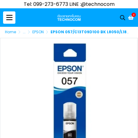
Tel: 099-273-6773 LINE :@technocom
0
Home
...
EPSON
EPSON 057/C13T09D100 BK L8050/L18050