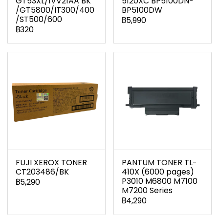
GT53XL/1VV21AA BK
5120XC BP5100DN-
/GT5800/IT300/400
BP5100DW
/ST500/600
฿5,990
฿320
FUJI XEROX TONER
PANTUM TONER TL-
CT203486/BK
410X (6000 pages)
P3010 M6800 M7100
฿5,290
M7200 Series
฿4,290