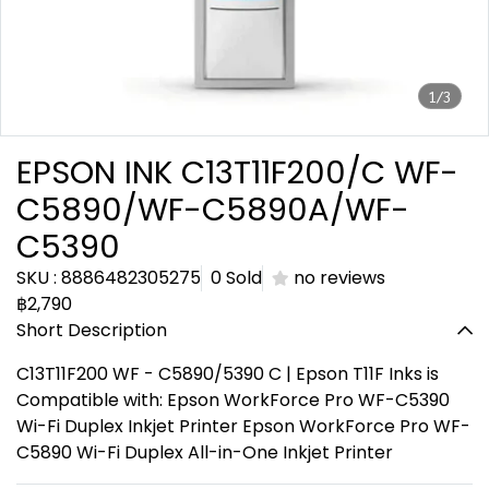
1/3
EPSON INK C13T11F200/C WF-
C5890/WF-C5890A/WF-
C5390
SKU : 8886482305275
0 Sold
no reviews
฿2,790
Short Description
C13T11F200 WF - C5890/5390 C | Epson T11F Inks is
Compatible with: Epson WorkForce Pro WF-C5390
Wi-Fi Duplex Inkjet Printer Epson WorkForce Pro WF-
C5890 Wi-Fi Duplex All-in-One Inkjet Printer