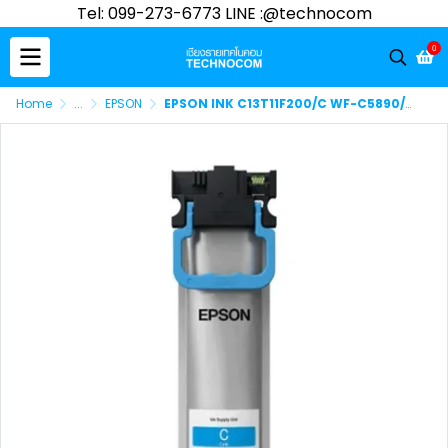
Tel: 099-273-6773 LINE :@technocom
0
Home
...
EPSON
EPSON INK C13T11F200/C WF-C5890/WF-C5890A/WF-C5390