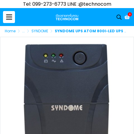
Tel: 099-273-6773 LINE :@technocom
0
Home
...
SYNDOME
SYNDOME UPS ATOM 800I-LED UPS 800VA/480WATT (ATOM-800I-LED)