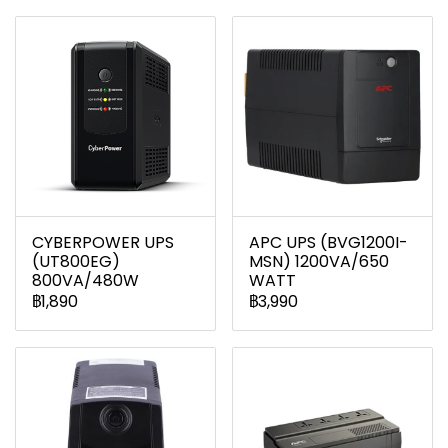
CYBERPOWER UPS
APC UPS (BVG1200I-
(UT800EG)
MSN) 1200VA/650
800VA/480W
WATT
฿1,890
฿3,990