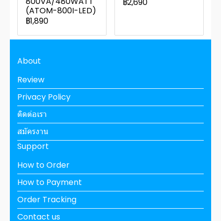
800VA/480WATT
฿2,690
(ATOM-800I-LED)
฿1,890
About
Review
Privacy Policy
ติดต่อเรา
สมัครงาน
Support
How to Order
How to Payment
Order Tracking
Contact us