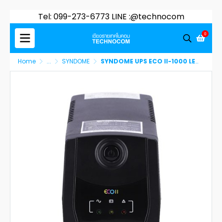
Tel: 099-273-6773 LINE :@technocom
0
Home
...
SYNDOME
SYNDOME UPS ECO II-1000 LED UPS 1000VA/630WATT (ECO II-1000-LED)