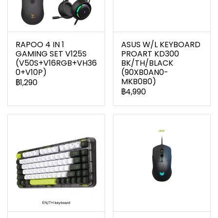
RAPOO 4 IN 1
ASUS W/L KEYBOARD
GAMING SET V125S
PROART KD300
(V50S+V16RGB+VH36
BK/TH/BLACK
0+V10P)
(90XB0AN0-
MKB0B0)
฿1,290
฿4,990