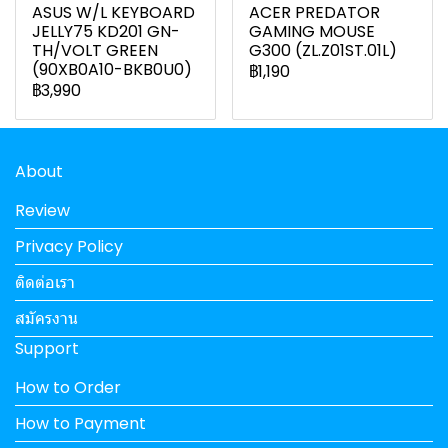
ASUS W/L KEYBOARD
ACER PREDATOR
JELLY75 KD201 GN-
GAMING MOUSE
TH/VOLT GREEN
G300 (ZL.Z01ST.01L)
(90XB0A10-BKB0U0)
฿1,190
฿3,990
About
Review
Privacy Policy
ติดต่อเรา
สมัครงาน
Support
How to Order
How to Payment