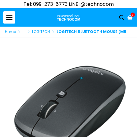
Tel: 099-273-6773 LINE :@technocom
0
Home
...
LOGITECH
LOGITECH BLUETOOTH MOUSE (M557/BK)