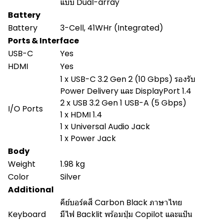
แบบ Dual-array
Battery
Battery
3-Cell, 41WHr (Integrated)
Ports & Interface
USB-C
Yes
HDMI
Yes
1 x USB-C 3.2 Gen 2 (10 Gbps) รองรับ
Power Delivery และ DisplayPort 1.4
2 x USB 3.2 Gen 1 USB-A (5 Gbps)
I/O Ports
1 x HDMI 1.4
1 x Universal Audio Jack
1 x Power Jack
Body
Weight
1.98 kg
Color
Silver
Additional
คีย์บอร์ดสี Carbon Black ภาษาไทย
Keyboard
มีไฟ Backlit พร้อมปุ่ม Copilot และแป้น