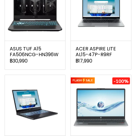
ASUS TUF A15
ACER ASPIRE LITE
FA506NCG-HN396W
AL15-47P-R9RF
฿30,990
฿17,990
-100%
FLASH
SALE