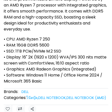
an AMD Ryzen 7 processor with integrated graphics,
it offers smooth performance. It comes with DDR5
RAM and a high-capacity SSD, boasting a sleek
design ideal for productivity enthusiasts and
everyday use.
• CPU: AMD Ryzen 7 250
• RAM: 16GB DDR5 5600
• SSD: 1TB PCIe/NVMe M.2 SSD
• Display: 16" 2K (1920 x 1200) WVA/IPS 300 nits matte
screen with ComfortView, 16:10 aspect ratio
• Graphics: AMD Radeon Graphics (Integrated)
• Software: Windows 11 Home / Office Home 2024 /
Microsoft 365 Basic
Brands:
DELL
Categories:
โน๊ตบุ๊ค
,
DELL NOTEBOOK
,
DELL NOTEBOOK (AMD)
Share