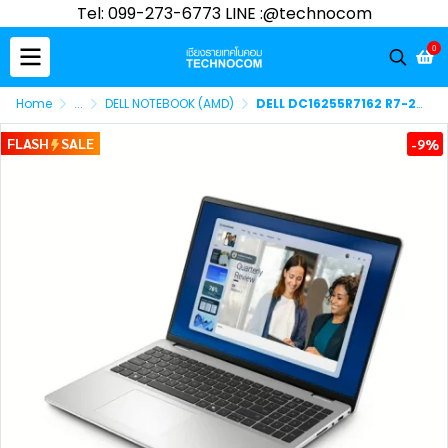
Tel: 099-273-6773 LINE :@technocom
0
Home
...
DELL NOTEBOOK (AMD)
DELL DC16255R7162 R7-250/16GB DDR5/1TB/16''/FHD/WIN 11 H
FLASH
SALE
-9%