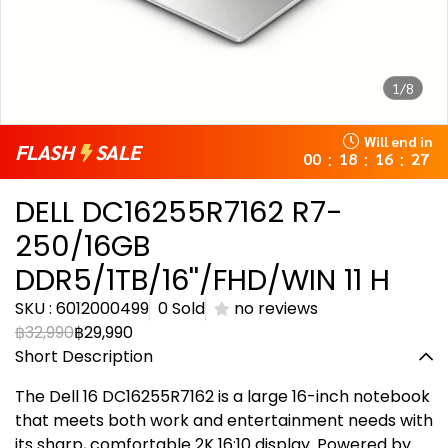
1/8
Will end in
FLASH
SALE
00
18
16
27
:
:
:
DELL DC16255R7162 R7-
250/16GB
DDR5/1TB/16''/FHD/WIN 11 H
SKU : 6012000499
0 Sold
no reviews
฿32,990
฿29,990
Short Description
The Dell 16 DC16255R7162 is a large 16-inch notebook
that meets both work and entertainment needs with
its sharp, comfortable 2K 16:10 display. Powered by