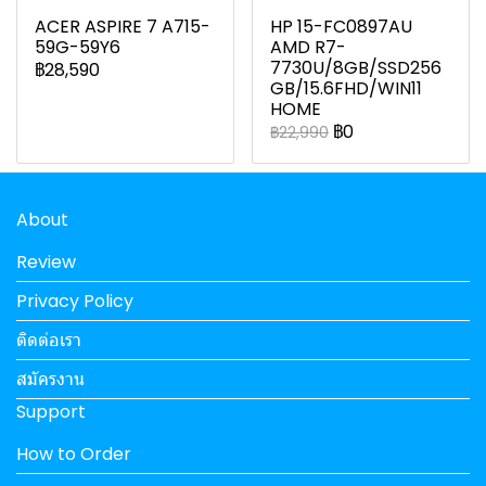
ACER ASPIRE 7 A715-
HP 15-FC0897AU
59G-59Y6
AMD R7-
7730U/8GB/SSD256
฿28,590
GB/15.6FHD/WIN11
HOME
฿0
฿22,990
About
Review
Privacy Policy
ติดต่อเรา
สมัครงาน
Support
How to Order