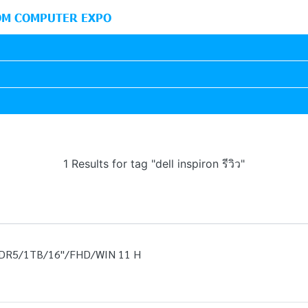
M COMPUTER EXPO
1 Results for tag "dell inspiron รีวิว"
DR5/1TB/16''/FHD/WIN 11 H