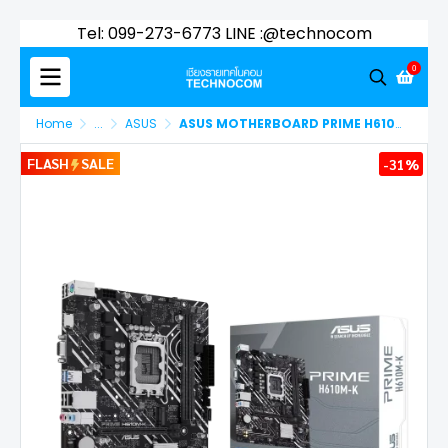
Tel: 099-273-6773 LINE :@technocom
0
Home
...
ASUS
ASUS MOTHERBOARD PRIME H610M-K DDR5/LGA1700 (90MB1GA0-M0UAY0)
FLASH
SALE
-31%