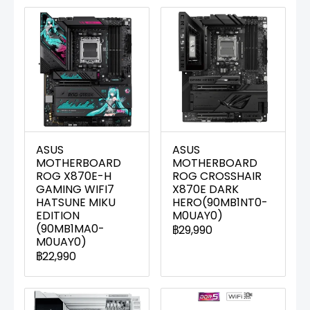
ASUS
ASUS
MOTHERBOARD
MOTHERBOARD
ROG X870E-H
ROG CROSSHAIR
GAMING WIFI7
X870E DARK
HATSUNE MIKU
HERO(90MB1NT0-
EDITION
M0UAY0)
(90MB1MA0-
฿29,990
M0UAY0)
฿22,990