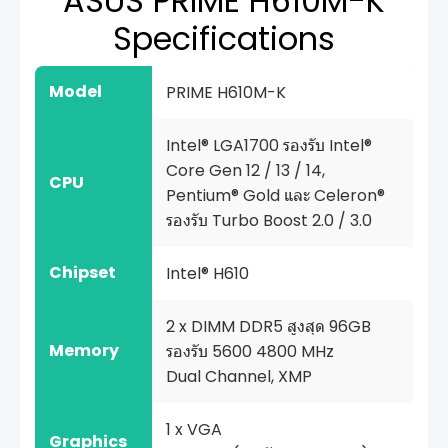
ASUS PRIME H610M-K
Specifications
Model
PRIME H610M-K
Intel® LGA1700 รองรับ Intel®
Core Gen 12 / 13 / 14,
CPU
Pentium® Gold และ Celeron®
รองรับ Turbo Boost 2.0 / 3.0
Chipset
Intel® H610
2 x DIMM DDR5 สูงสุด 96GB
Memory
รองรับ 5600 4800 MHz
Dual Channel, XMP
1 x VGA
Graphics