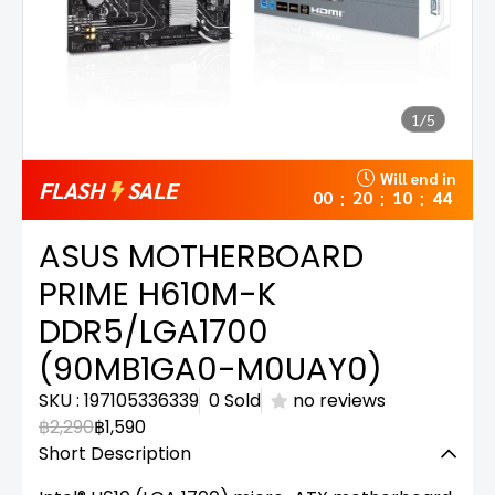
1/5
Will end in
FLASH
SALE
00
20
10
43
:
:
:
ASUS MOTHERBOARD
PRIME H610M-K
DDR5/LGA1700
(90MB1GA0-M0UAY0)
SKU : 197105336339
0 Sold
no reviews
฿2,290
฿1,590
Short Description