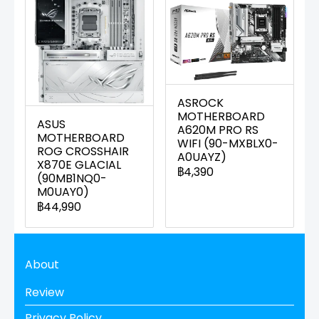
ASROCK
MOTHERBOARD
ASUS
A620M PRO RS
MOTHERBOARD
WIFI (90-MXBLX0-
ROG CROSSHAIR
A0UAYZ)
X870E GLACIAL
฿4,390
(90MB1NQ0-
M0UAY0)
฿44,990
About
Review
Privacy Policy