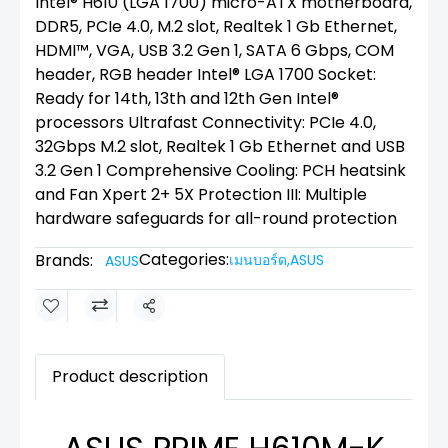
Intel® H610 (LGA 1700) micro-ATX motherboard,
DDR5, PCIe 4.0, M.2 slot, Realtek 1 Gb Ethernet,
HDMI™, VGA, USB 3.2 Gen 1, SATA 6 Gbps, COM
header, RGB header Intel® LGA 1700 Socket:
Ready for 14th, 13th and 12th Gen Intel®
processors Ultrafast Connectivity: PCIe 4.0,
32Gbps M.2 slot, Realtek 1 Gb Ethernet and USB
3.2 Gen 1 Comprehensive Cooling: PCH heatsink
and Fan Xpert 2+ 5X Protection III: Multiple
hardware safeguards for all-round protection
Categories:
Brands:
เมนบอร์ด
,
ASUS
ASUS
Share
Product description