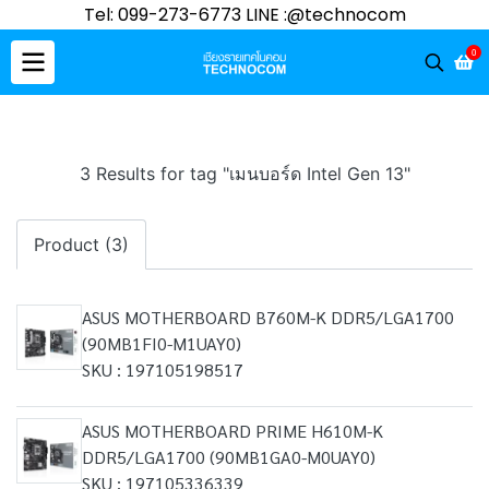
Tel: 099-273-6773 LINE :@technocom
0
3 Results for tag "เมนบอร์ด Intel Gen 13"
Product (3)
ASUS MOTHERBOARD B760M-K DDR5/LGA1700
(90MB1FI0-M1UAY0)
SKU : 197105198517
ASUS MOTHERBOARD PRIME H610M-K
DDR5/LGA1700 (90MB1GA0-M0UAY0)
SKU : 197105336339