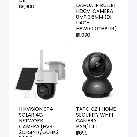
DE)
DAHUA IR BULLET
฿9,900
HDCVI CAMERA
8MP 3.6MM (DH-
HAC-
HFW1800THP-I8)
฿1,090
HIKVISION SP4
TAPO C211 HOME
SOLAR 4G
SECURITY WI-FI
NETWORK
CAMERA
CAMERA (HVS-
PAN/TILT
2CFSP4//GUHK2
฿699