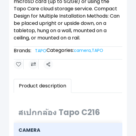
microSD card (up to 512GB) or using the
Tapo Care cloud storage service. Compact
Design for Multiple Installation Methods: Can
be placed upright or upside down, on a
tabletop, hung on a wall, mounted on a
ceiling, or mounted on a rail.
Categories:
Brands:
camera
,
TAPO
TAPO
Share
Product description
สเปกกล้อง Tapo C216
CAMERA