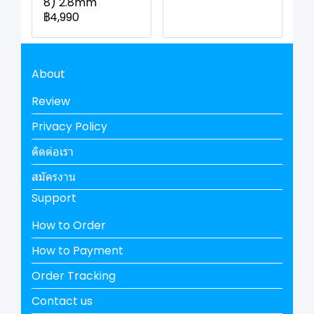
8) 2.8mm
฿4,990
About
Review
Privacy Policy
ติดต่อเรา
สมัครงาน
Support
How to Order
How to Payment
Order Tracking
Contact us