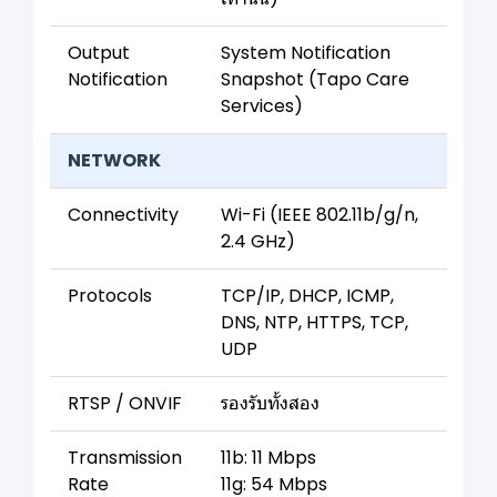
Output
System Notification
Notification
Snapshot (Tapo Care
Services)
NETWORK
Connectivity
Wi-Fi (IEEE 802.11b/g/n,
2.4 GHz)
Protocols
TCP/IP, DHCP, ICMP,
DNS, NTP, HTTPS, TCP,
UDP
RTSP / ONVIF
รองรับทั้งสอง
Transmission
11b: 11 Mbps
Rate
11g: 54 Mbps