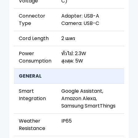
Voltage
C)
Connector
Adapter: USB-A
Type
Camera: USB-C
Cord Length
2 เมตร
Power
ทั่วไป: 2.3W
Consumption
สูงสุด: 5W
GENERAL
Smart
Google Assistant,
Integration
Amazon Alexa,
Samsung SmartThings
Weather
IP65
Resistance