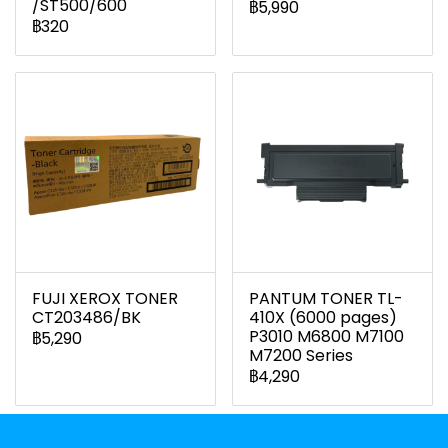
/ST500/600
฿5,990
฿320
FUJI XEROX TONER
PANTUM TONER TL-
CT203486/BK
410X (6000 pages)
P3010 M6800 M7100
฿5,290
M7200 Series
฿4,290