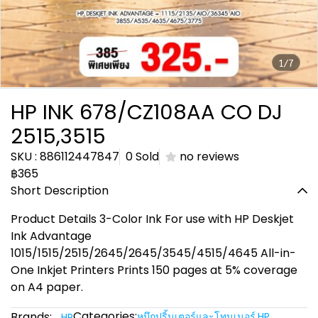
1/7
HP INK 678/CZ108AA CO DJ
2515,3515
SKU : 886112447847
0 Sold
no reviews
฿365
Short Description
Product Details 3-Color Ink For use with HP Deskjet
Ink Advantage
1015/1515/2515/2645/2645/3545/4515/4645 All-in-
One Inkjet Printers Prints 150 pages at 5% coverage
on A4 paper.
Categories:
Brands:
หมึกปริ้นเตอร์และโทนเนอร์
,
HP
HP