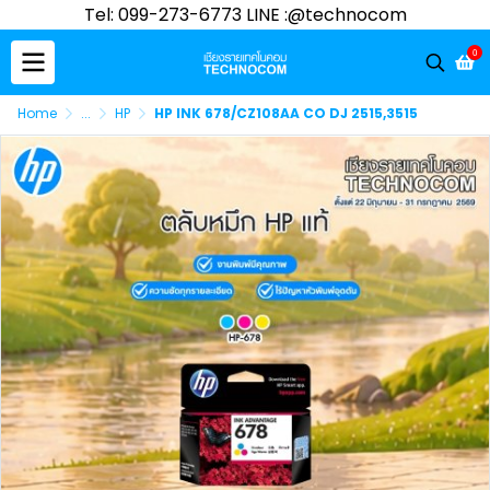
Tel: 099-273-6773 LINE :@technocom
0
Home
...
HP
HP INK 678/CZ108AA CO DJ 2515,3515