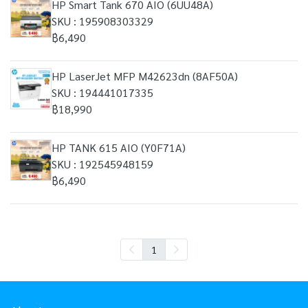
HP Smart Tank 670 AIO (6UU48A)
SKU : 195908303329
฿6,490
HP LaserJet MFP M42623dn (8AF50A)
SKU : 194441017335
฿18,990
HP TANK 615 AIO (Y0F71A)
SKU : 192545948159
฿6,490
1