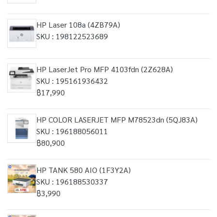
HP Laser 108a (4ZB79A)
SKU : 198122523689
HP LaserJet Pro MFP 4103fdn (2Z628A)
SKU : 195161936432
฿17,990
HP COLOR LASERJET MFP M78523dn (5QJ83A)
SKU : 196188056011
฿80,900
HP TANK 580 AIO (1F3Y2A)
SKU : 196188530337
฿3,990