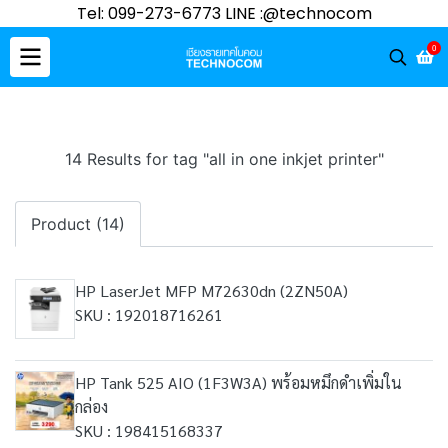
Tel: 099-273-6773 LINE :@technocom
0
14 Results for tag "all in one inkjet printer"
Product (14)
HP LaserJet MFP M72630dn (2ZN50A)
SKU : 192018716261
HP Tank 525 AIO (1F3W3A) พร้อมหมึกดำเพิ่มใน
กล่อง
SKU : 198415168337