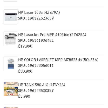
HP Laser 108a (4ZB79A)
SKU : 198122523689
HP LaserJet Pro MFP 4103fdn (2Z628A)
SKU : 195161936432
฿17,990
HP COLOR LASERJET MFP M78523dn (5QJ83A)
SKU : 196188056011
฿80,900
HP TANK 580 AIO (1F3Y2A)
SKU : 196188530337
฿3,990