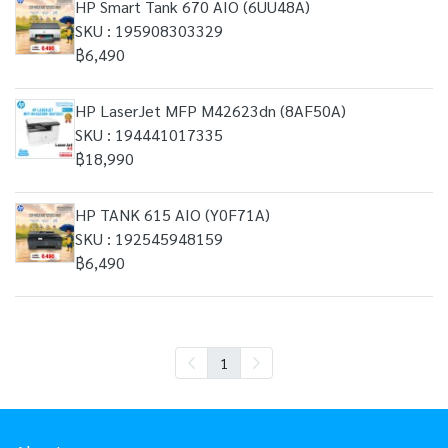
HP Smart Tank 670 AIO (6UU48A)
SKU : 195908303329
฿6,490
HP LaserJet MFP M42623dn (8AF50A)
SKU : 194441017335
฿18,990
HP TANK 615 AIO (Y0F71A)
SKU : 192545948159
฿6,490
1