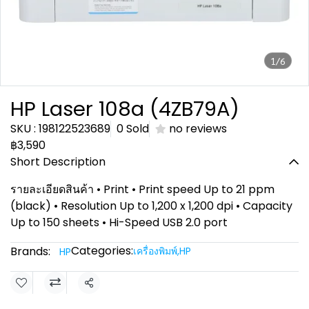
1/6
HP Laser 108a (4ZB79A)
SKU : 198122523689
0 Sold
no reviews
฿3,590
Short Description
รายละเอียดสินค้า • Print • Print speed Up to 21 ppm
(black) • Resolution Up to 1,200 x 1,200 dpi • Capacity
Up to 150 sheets • Hi-Speed USB 2.0 port
Categories:
Brands:
เครื่องพิมพ์
,
HP
HP
Share