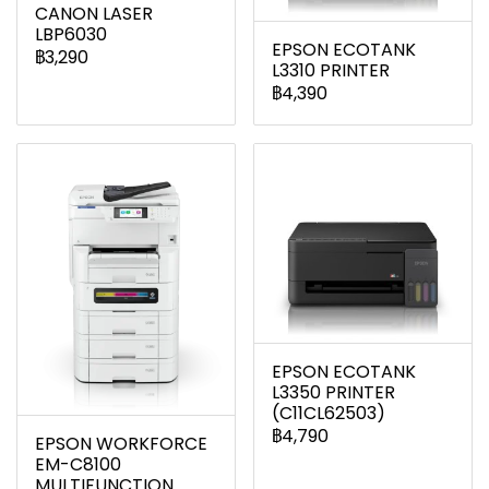
CANON LASER
LBP6030
EPSON ECOTANK
฿3,290
L3310 PRINTER
฿4,390
EPSON ECOTANK
L3350 PRINTER
(C11CL62503)
฿4,790
EPSON WORKFORCE
EM-C8100
MULTIFUNCTION