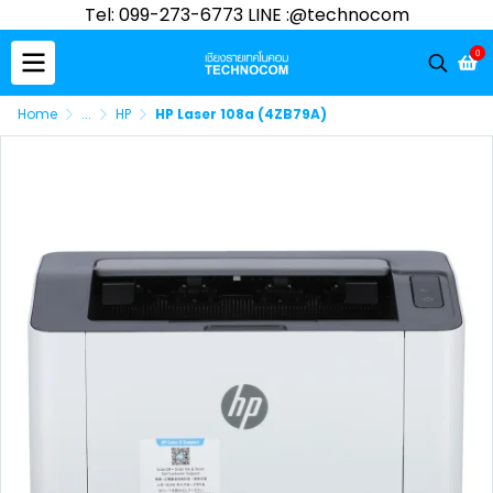
Tel: 099-273-6773 LINE :@technocom
0
Home
...
HP
HP Laser 108a (4ZB79A)