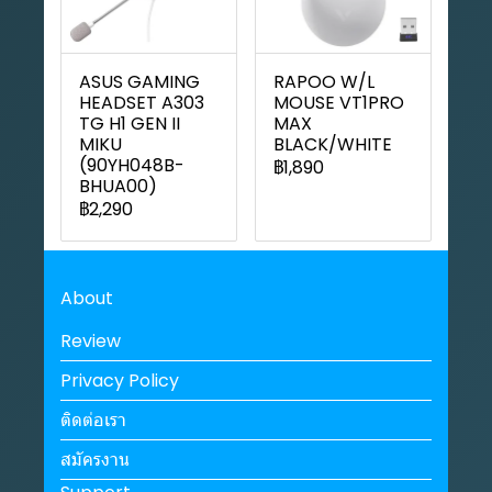
ASUS GAMING
RAPOO W/L
HEADSET A303
MOUSE VT1PRO
TG H1 GEN II
MAX
MIKU
BLACK/WHITE
(90YH048B-
฿1,890
BHUA00)
฿2,290
About
Review
Privacy Policy
ติดต่อเรา
สมัครงาน