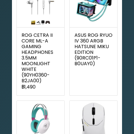
ROG CETRA II
ASUS ROG RYUO
CORE ML-A
IV 360 ARGB
GAMING
HATSUNE MIKU
HEADPHONES
EDITION
3.5MM
(90RC01P1-
MOONLIGHT
B0UAY0)
WHITE
(90YH0360-
B2JA00)
฿1,490