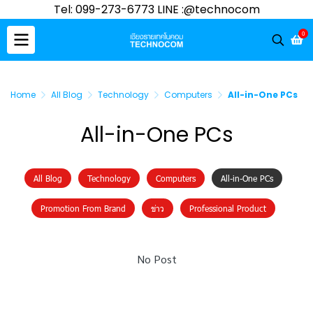
Tel: 099-273-6773 LINE :@technocom
0
Home
All Blog
Technology
Computers
All-in-One PCs
All-in-One PCs
All Blog
Technology
Computers
All-in-One PCs
Promotion From Brand
ข่าว
Professional Product
No Post