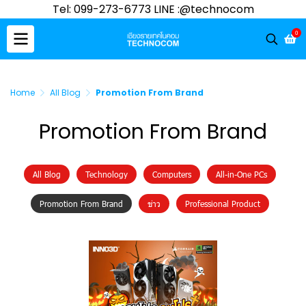
Tel: 099-273-6773 LINE :@technocom
0
Home
All Blog
Promotion From Brand
Promotion From Brand
All Blog
Technology
Computers
All-in-One PCs
Promotion From Brand
ข่าว
Professional Product