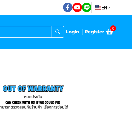
EN
0
Login
Register