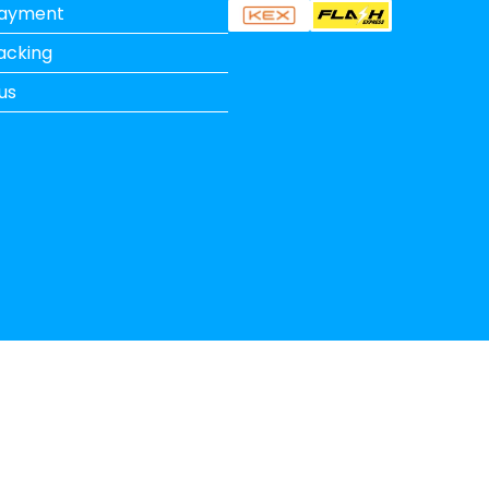
Payment
acking
us