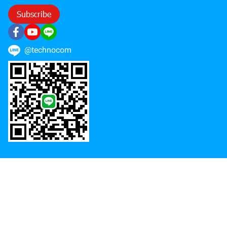
Subscribe
@technocom