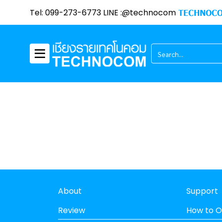
Tel: 099-273-6773 LINE :@technocom
TECHNOCO
About
Support
Review
How to O