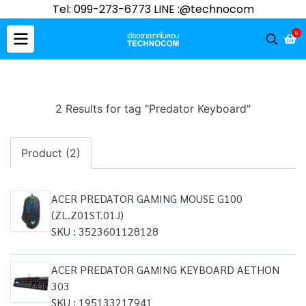
Tel: 099-273-6773 LINE :@technocom
0
2 Results for tag "Predator Keyboard"
Product (2)
ACER PREDATOR GAMING MOUSE G100
(ZL.Z01ST.01J)
SKU : 3523601128128
ACER PREDATOR GAMING KEYBOARD AETHON
303
SKU : 195133217941