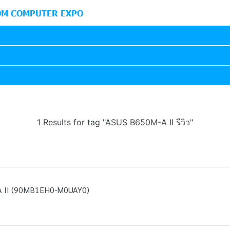
M COMPUTER EXPO
1 Results for tag "ASUS B650M-A II รีวิว"
II (90MB1EH0-M0UAY0)