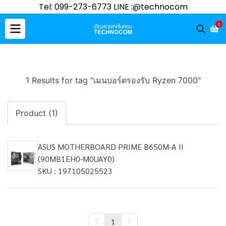
Tel: 099-273-6773 LINE :@technocom
0
1 Results for tag "เมนบอร์ดรองรับ Ryzen 7000"
Product (1)
ASUS MOTHERBOARD PRIME B650M-A II
(90MB1EH0-M0UAY0)
SKU : 197105025523
1