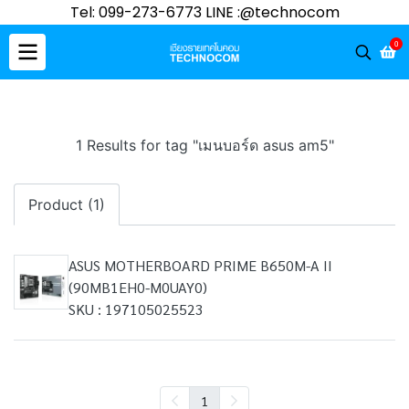
Tel: 099-273-6773 LINE :@technocom
0
1 Results for tag "เมนบอร์ด asus am5"
Product (1)
ASUS MOTHERBOARD PRIME B650M-A II
(90MB1EH0-M0UAY0)
SKU : 197105025523
1