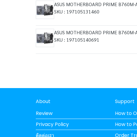
ASUS MOTHERBOARD PRIME B760M-A 
SKU : 197105131460
ASUS MOTHERBOARD PRIME B760M-A
SKU : 197105140691
About
Support
Review
How to O
Privacy Policy
How to 
ติดต่อเรา
Order Tr