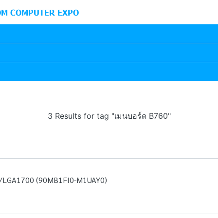
M COMPUTER EXPO
3 Results for tag "เมนบอร์ด B760"
LGA1700 (90MB1FI0-M1UAY0)