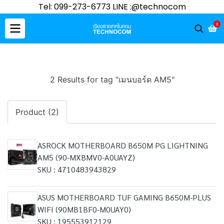
Tel: 099-273-6773 LINE :@technocom
0
2 Results for tag "เมนบอร์ด AM5"
Product (2)
ASROCK MOTHERBOARD B650M PG LIGHTNING
AM5 (90-MXBMV0-A0UAYZ)
SKU : 4710483943829
ASUS MOTHERBOARD TUF GAMING B650M-PLUS
WIFI (90MB1BF0-M0UAY0)
SKU : 195553912129