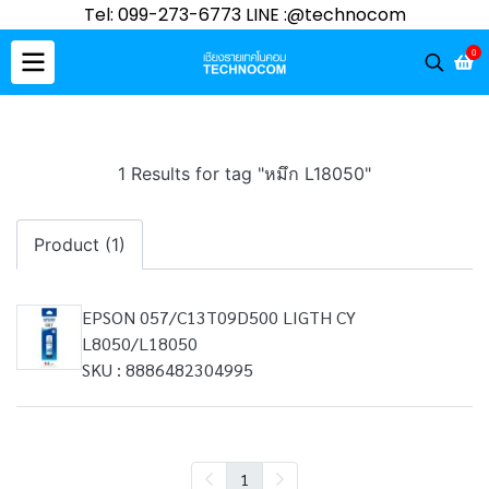
Tel: 099-273-6773 LINE :@technocom
0
1 Results for tag "หมึก L18050"
Product (1)
EPSON 057/C13T09D500 LIGTH CY
L8050/L18050
SKU : 8886482304995
1